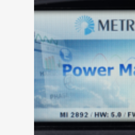
Pa
ne
si