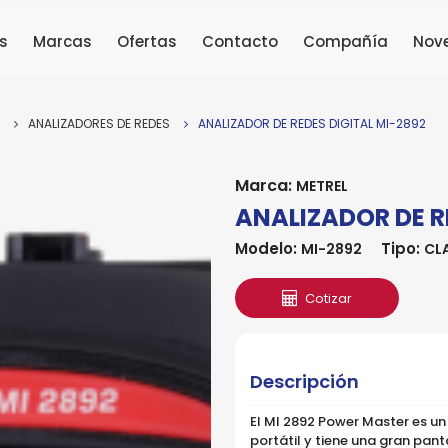
s
Marcas
Ofertas
Contacto
Compañía
Nov
ANALIZADORES DE REDES
ANALIZADOR DE REDES DIGITAL MI-2892
Marca:
METREL
ANALIZADOR DE R
Modelo:
Tipo:
MI-2892
CLA
Cotizar
Descripción
El MI 2892 Power Master es un 
portátil y tiene una gran panta