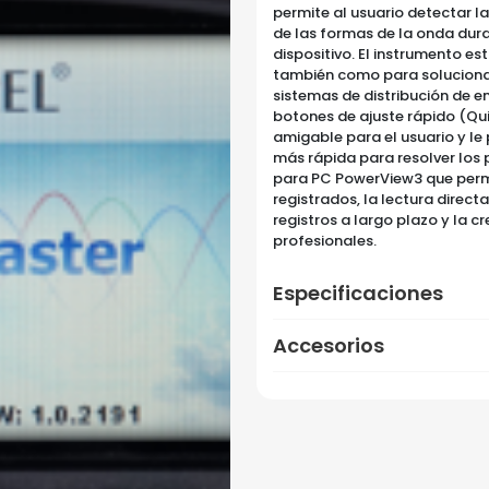
permite al usuario detectar l
de las formas de la onda dura
dispositivo. El instrumento es
también como para solucionar
sistemas de distribución de e
botones de ajuste rápido (Qu
amigable para el usuario y le 
más rápida para resolver los
Marca: METREL
para PC PowerView3 que perm
ANALIZADOR DE REDES
registrados, la lectura direct
registros a largo plazo y la 
TRIFÁSICO
profesionales.
Modelo:
MI 2893 EU
Tipo:
Trifási
Especificaciones
ra enviar la cotización y ponernos en contacto conti
Accesorios
cesitamos algunos detalles adicionales. Por favor, completa
guiente formulario