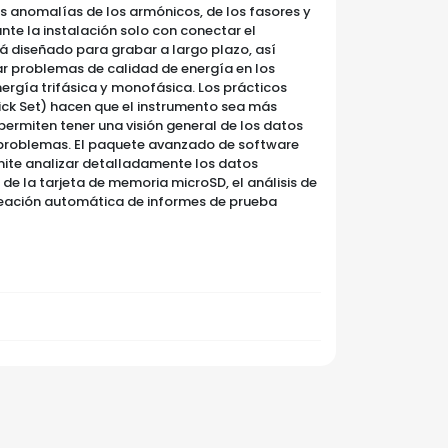
as anomalías de los armónicos, de los fasores y
nte la instalación solo con conectar el
tá diseñado para grabar a largo plazo, así
 problemas de calidad de energía en los
nergía trifásica y monofásica. Los prácticos
ick Set) hacen que el instrumento sea más
permiten tener una visión general de los datos
 problemas. El paquete avanzado de software
ite analizar detalladamente los datos
a de la tarjeta de memoria microSD, el análisis de
creación automática de informes de prueba
co
go,
 el