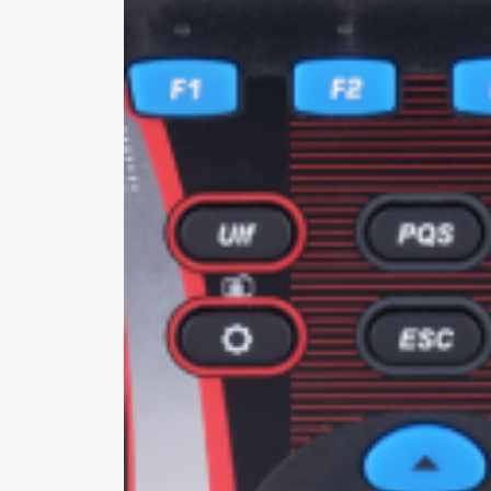
*Al
pro