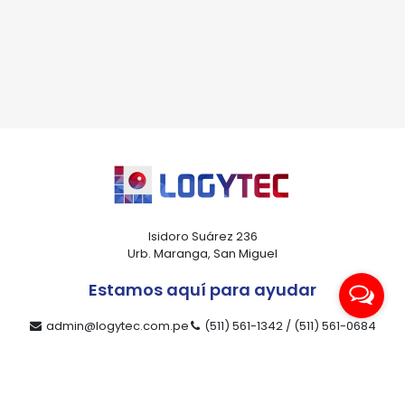
*Al enviar tus datos, aceptas nuestra política de privacidad
y confirmas que los detalles proporcionados son precisos
Isidoro Suárez 236
Urb. Maranga, San Miguel
Estamos aquí para ayudar
admin@logytec.com.pe
(511) 561-1342 / (511) 561-0684
ventas@logytec.com.pe
(511) 464-4889
Nuestra compañía