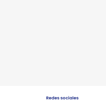
lles
lles
Redes sociales