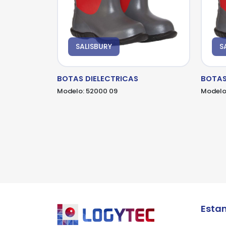
SALISBURY
S
*Al
*Al
pro
pro
BOTAS DIELECTRICAS
BOTAS
Modelo:
52000 09
Modelo
Esta