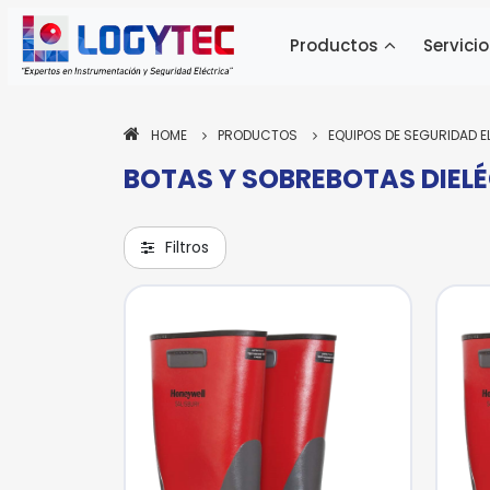
Productos
Servicio
HOME
PRODUCTOS
EQUIPOS DE SEGURIDAD E
BOTAS Y SOBREBOTAS DIEL
Pa
Pa
ne
ne
si
si
Filtros