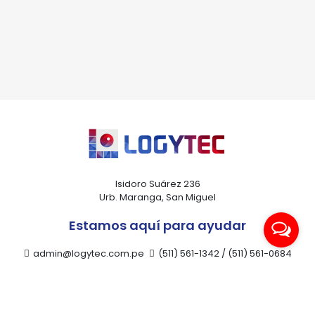
*Al enviar tus datos, aceptas nuestra política de privacidad
y confirmas que los detalles proporcionados son precisos
Isidoro Suárez 236
Urb. Maranga, San Miguel
Estamos aquí para ayudar
admin@logytec.com.pe
(511) 561-1342 / (511) 561-0684
ventas@logytec.com.pe
(511) 464-4889
Nuestra compañía