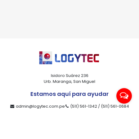
Isidoro Suárez 236
Urb. Maranga, San Miguel
Estamos aquí para ayudar
admin@logytec.com.pe
(511) 561-1342 / (511) 561-0684
ventas@logytec.com.pe
(511) 464-4889
Nuestra compañía