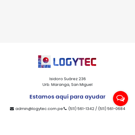
*Al enviar tus datos, aceptas nuestra política de privacidad
y confirmas que los detalles proporcionados son precisos
Isidoro Suárez 236
Urb. Maranga, San Miguel
Estamos aquí para ayudar
admin@logytec.com.pe
(511) 561-1342 / (511) 561-0684
ventas@logytec.com.pe
(511) 464-4889
Nuestra compañía