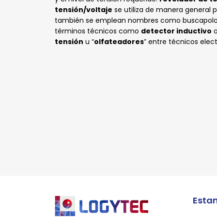
tensión/voltaje
se utiliza de manera general pa
también se emplean nombres como buscapol
términos técnicos como
detector inductivo
tensión
u “
olfateadores
” entre técnicos electr
*Al
*Al
*Al
*Al
*Al
*Al
*Al
*Al
*Al
*Al
*Al
pro
pro
pro
pro
pro
pro
*Al
pro
pro
pro
pro
pro
pro
*Al
*Al
pro
pro
Esta