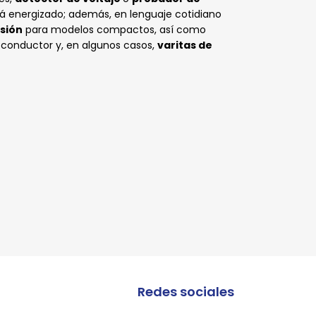
está energizado; además, en lenguaje cotidiano
sión
para modelos compactos, así como
 conductor y, en algunos casos,
varitas de
lles
lles
lles
lles
lles
lles
lles
lles
lles
lles
lles
lles
lles
lles
Redes sociales