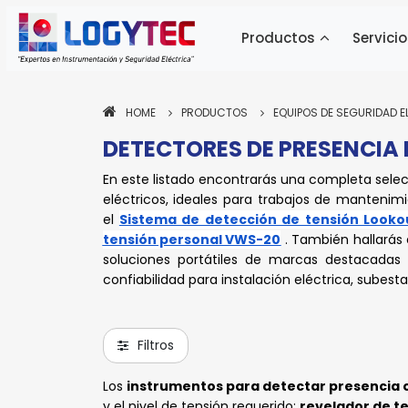
Productos
Servicio
HOME
PRODUCTOS
EQUIPOS DE SEGURIDAD E
DETECTORES DE PRESENCIA 
Pa
Pa
Pa
Pa
Pa
Pa
Pa
Pa
Pa
Pa
Pa
Pa
ne
ne
ne
ne
ne
ne
ne
ne
ne
ne
ne
Pa
Pa
En este listado encontrarás una completa selec
ne
si
si
si
si
si
si
si
si
si
si
si
ne
ne
eléctricos, ideales para trabajos de mantenim
si
si
si
el
Sistema de detección de tensión Looko
tensión personal VWS-20
. También hallarás
soluciones portátiles de marcas destacad
confiabilidad para instalación eléctrica, subest
Filtros
Los
instrumentos para detectar presencia o
y el nivel de tensión requerido:
revelador de t