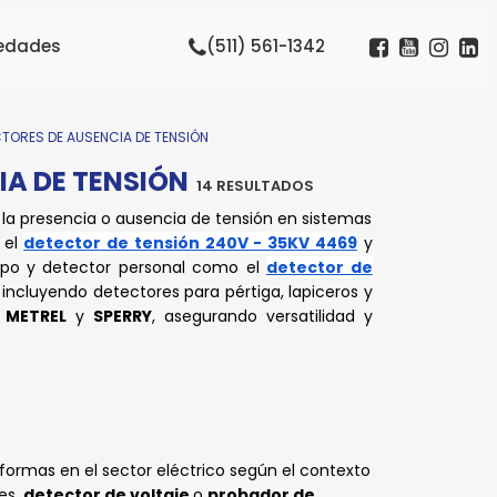
N
edades
(511) 561-1342
SB
-
AD
GA
GA
GA
MPO
CTORES DE AUSENCIA DE TENSIÓN
IA DE TENSIÓN
go,
go,
go,
go,
go,
go,
go,
go,
go,
14 RESULTADOS
go,
go,
go,
 el
 el
 el
 el
 el
 el
 el
 el
 el
 el
 el
go,
go,
 la presencia o ausencia de tensión en sistemas
 el
 el
 el
 el
detector de tensión 240V - 35KV 4469
y
ampo y detector personal como el
detector de
incluyendo detectores para pértiga, lapiceros y
, METREL
y
SPERRY
, asegurando versatilidad y
rmas en el sector eléctrico según el contexto
es,
detector de voltaje
o
probador de