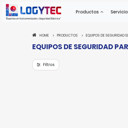
Productos
Servicio
HOME
PRODUCTOS
EQUIPOS DE SEGURIDAD E
EQUIPOS DE SEGURIDAD PAR
Pa
Pa
ne
ne
si
si
Filtros