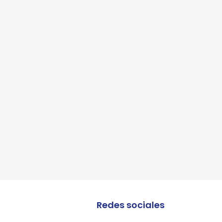
lles
lles
Redes sociales