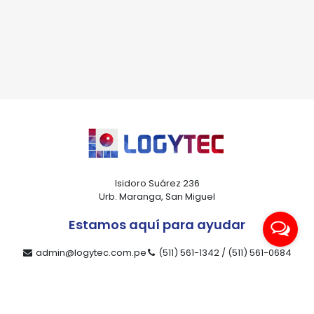
*Al enviar tus datos, aceptas nuestra política de privacidad
y confirmas que los detalles proporcionados son precisos
Isidoro Suárez 236
Urb. Maranga, San Miguel
Estamos aquí para ayudar
admin@logytec.com.pe
(511) 561-1342 / (511) 561-0684
ventas@logytec.com.pe
(511) 464-4889
Nuestra compañía