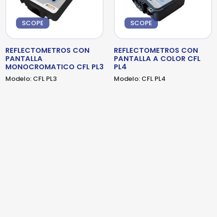
detalles adicionales. Por favor, completa el
detalles adicionales. Por favor, completa el
siguiente formulario
siguiente formulario
SCOPE
SCOPE
REFLECTOMETROS CON
REFLECTOMETROS CON
PANTALLA
PANTALLA A COLOR CFL
MONOCROMATICO CFL PL3
PL4
Modelo:
CFL PL3
Modelo:
CFL PL4