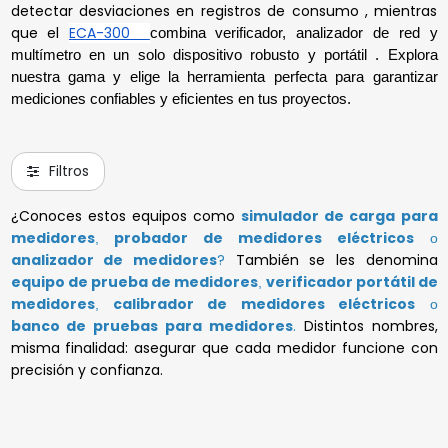
detectar desviaciones en registros de consumo , mientras
Verificador
que el
ECA-300
combina verificador, analizador de red y
multímetro en un solo dispositivo robusto y portátil . Explora
Para enviar la cotización y ponernos en
Para enviar la cotización y ponernos en
Para enviar la cotización y ponernos en
Para enviar la cotización y ponernos en
Para enviar la cotización y ponernos en
Para enviar la cotización y ponernos en
Para enviar la cotización y ponernos en
Para enviar la cotización y ponernos en
nuestra gama y elige la herramienta perfecta para garantizar
contacto contigo, necesitamos algunos
contacto contigo, necesitamos algunos
contacto contigo, necesitamos algunos
contacto contigo, necesitamos algunos
contacto contigo, necesitamos algunos
contacto contigo, necesitamos algunos
contacto contigo, necesitamos algunos
contacto contigo, necesitamos algunos
mediciones confiables y eficientes en tus proyectos.
detalles adicionales. Por favor, completa el
detalles adicionales. Por favor, completa el
detalles adicionales. Por favor, completa el
detalles adicionales. Por favor, completa el
detalles adicionales. Por favor, completa el
detalles adicionales. Por favor, completa el
detalles adicionales. Por favor, completa el
detalles adicionales. Por favor, completa el
siguiente formulario
siguiente formulario
siguiente formulario
siguiente formulario
siguiente formulario
siguiente formulario
siguiente formulario
siguiente formulario
Filtros
¿Conoces estos equipos como
simulador de carga para
medidores
probador de medidores eléctricos
,
o
analizador de medidores
?
También se les denomina
equipo de prueba de medidores
verificador portátil de
,
medidores
calibrador de medidores eléctricos
,
o
banco de pruebas para medidores
.
Distintos nombres,
misma finalidad: asegurar que cada medidor funcione con
precisión y confianza.