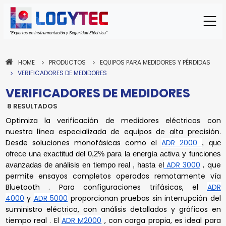
HOME
PRODUCTOS
EQUIPOS PARA MEDIDORES Y PÉRDIDAS
VERIFICADORES DE MEDIDORES
VERIFICADORES DE MEDIDORES
8 RESULTADOS
Optimiza la verificación de medidores eléctricos con
nuestra línea especializada de equipos de alta precisión.
Desde soluciones monofásicas como el
ADR 2000
, que
ofrece una exactitud del 0,2% para la energía activa y funciones
ADR 3000
, que
avanzadas de análisis en tiempo real , hasta el
permite ensayos completos operados remotamente vía
MONTREL
MONTREL
MONTREL
MONTREL
MONTREL
MONTREL
MONTREL
ECAMEC
Bluetooth . Para configuraciones trifásicas, el
ADR
VERIFICADOR DE
VERIFICADOR DE
VERIFICADOR DE
VERIFICADOR DE
VERIFICADOR DE
VERIFICADOR DE
CAPACIMETRO DIGITAL
VERIFICADOR TRIFASICO
4000
y
ADR 5000
proporcionan pruebas sin interrupción del
MEDIDORES DE ENERGÍA
MEDIDORES MONOFASICOS
MEDIDORES MONOFASICOS
MEDIDORES TRIFASICOS
MEDIDORES TRIFASICOS
MEDIDORES MONOFASICOS
PARA BANCOS MT
DE MEDIDORES ECA-300
suministro eléctrico, con análisis detallados y gráficos en
TRIFÁSICO ADR 1000
ADR 2000
ADR 3000
ADR 4000
ADR 5000
ADR M2000
MEDCAP
ECA-300
Modelo:
Modelo:
Tipo:
tiempo real . El
ADR M2000
, con carga propia, es ideal para
Capacímetro / Analiz
ADR 1000
ADR 2000
ADR 3000
ADR 4000
ADR 5000
ADR M2000
Verificador
Modelo:
Modelo:
Modelo:
Modelo:
Modelo:
Modelo:
Tipo:
Tipo: