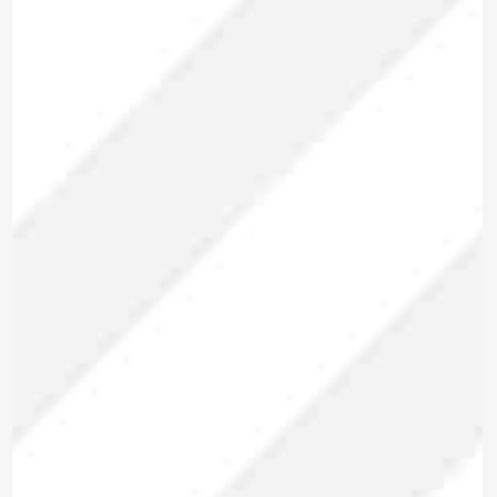
Marca: METREL
ANALIZADOR DE REDES
TRIFÁSICO
MI 2893 EU
Modelo:
Trifásico
Tipo:
Para enviar la cotización y ponernos en
contacto contigo, necesitamos algunos
detalles adicionales. Por favor, completa el
siguiente formulario