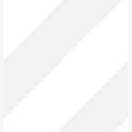
Marca: METREL
ANALIZADOR DE REDES
TRIFÁSICO
MI 2893 EU
Modelo:
Trifásico
Tipo:
Para enviar la cotización y ponernos en
contacto contigo, necesitamos algunos
detalles adicionales. Por favor, completa el
siguiente formulario