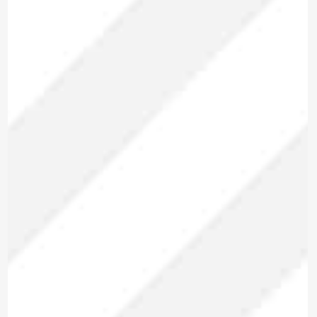
Marca: METREL
ANALIZADOR DE REDES
TRIFÁSICO
MI 2893 EU
Modelo:
Trifásico
Tipo:
Para enviar la cotización y ponernos en
contacto contigo, necesitamos algunos
detalles adicionales. Por favor, completa el
siguiente formulario