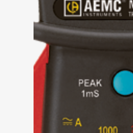
Pa
ne
si