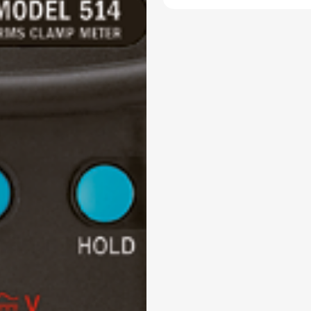
Marca: METREL
ANALIZADOR DE REDES
TRIFÁSICO
Modelo:
MI 2893 EU
Tipo:
Trifási
ra enviar la cotización y ponernos en contacto conti
cesitamos algunos detalles adicionales. Por favor, completa
guiente formulario