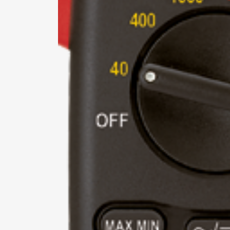
*Al
pro