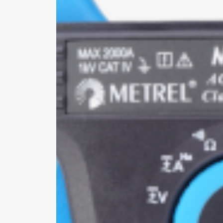
Pa
ne
si