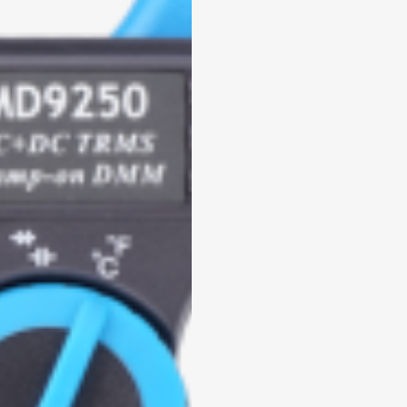
Marca: METREL
ANALIZADOR DE REDES
TRIFÁSICO
Modelo:
MI 2893 EU
Tipo:
Trifási
ra enviar la cotización y ponernos en contacto conti
cesitamos algunos detalles adicionales. Por favor, completa
guiente formulario