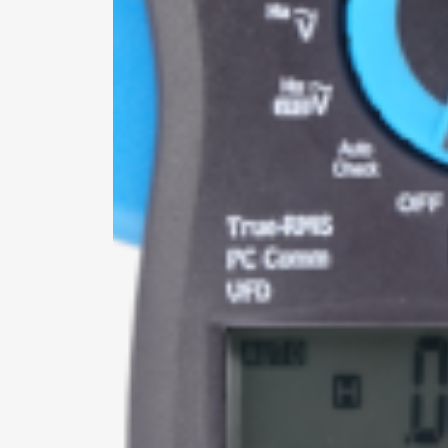
*Al
pro