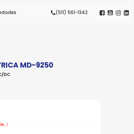
edades
(511) 561-1342
TRICA MD-9250
C/DC
...!