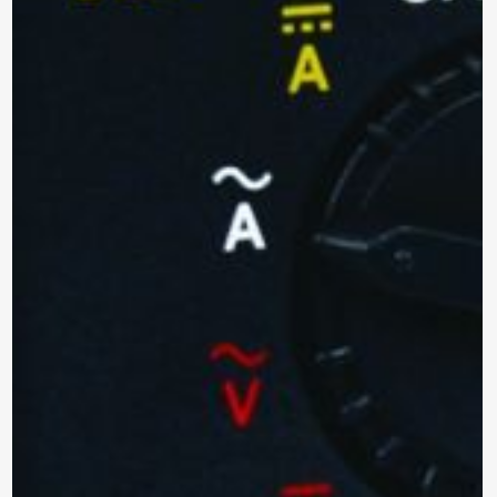
Marca: METREL
ANALIZADOR DE REDES
TRIFÁSICO
MI 2893 EU
Modelo:
Trifásico
Tipo:
Para enviar la cotización y ponernos en