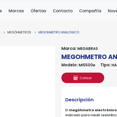
s
Marcas
Ofertas
Contacto
Compañía
Nov
MEGÓHMETROS
MEGOHMETRO ANALOGICO
Marca:
MEGABRAS
MEGOHMETRO AN
Modelo:
Tipo:
MI5500e
HA
Cotizar
Descripción
El
megóhmetro electrónico
indicado para medir resistên