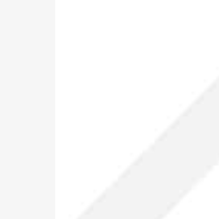
Pa
ne
si
*Al
pro