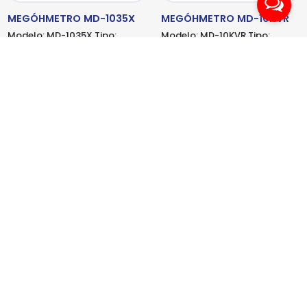
MEGÓHMETRO MD-1035X
MEGÓHMETRO MD-10KVR
Modelo:
MD-1035X
Tipo:
Modelo:
MD-10KVR
Tipo:
HASTA 1KV
HASTA 10KV
MEGABRAS
METREL
MEGÓHMETRO MD-15KVR
MEGOHMETRO DIGITAL
Modelo:
MD-15KVR
Tipo:
Modelo:
MI-3211 EU
Tipo:
HASTA 15KV
HASTA 10KV