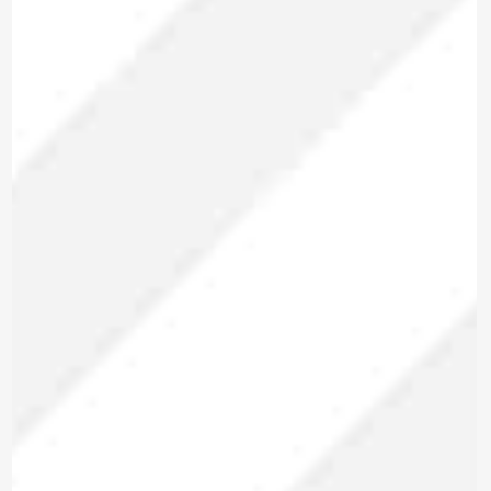
Marca: METREL
ANALIZADOR DE REDES
TRIFÁSICO
MI 2893 EU
Modelo:
Trifásico
Tipo:
Para enviar la cotización y ponernos en
contacto contigo, necesitamos algunos