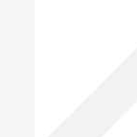
Pa
ne
si
*Al
pro