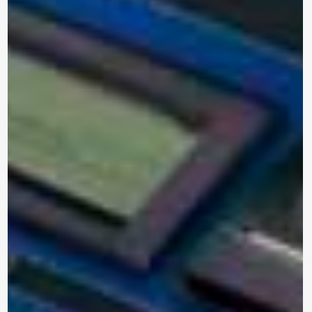
Marca: METREL
ANALIZADOR DE REDES
TRIFÁSICO
MI 2893 EU
Modelo:
Trifásico
Tipo:
Para enviar la cotización y ponernos en